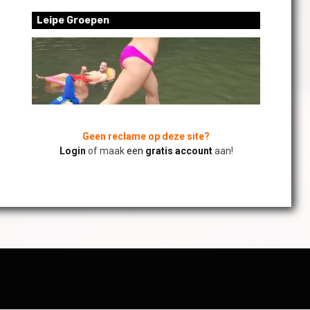
Leipe Groepen
Geen reclame op deze site?
Login
of maak
een
gratis account
aan!