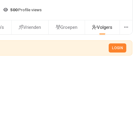
500
Profile views
's
Vrienden
Groepen
Volgers
LOGIN