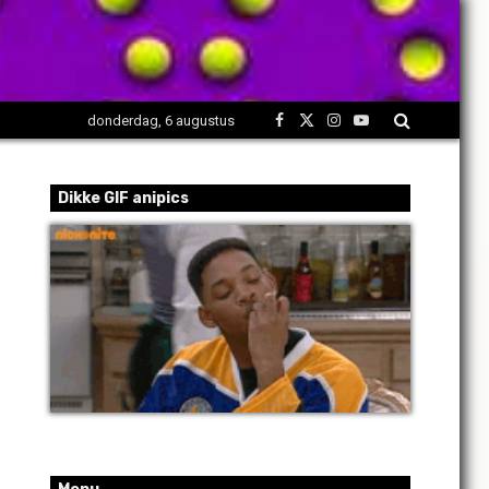
donderdag, 6 augustus
Facebook
X
Instagram
YouTube
(Twitter)
Dikke GIF anipics