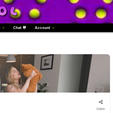
l
Chat 💬
Account
Delen