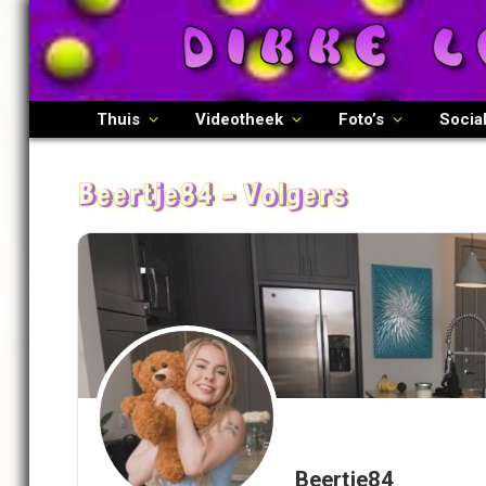
Thuis
Videotheek
Foto’s
Socia
Beertje84 - Volgers
Beertje84