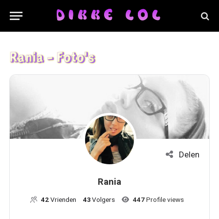
Rania - Foto's
Delen
Rania
42
Vrienden
43
Volgers
447
Profile views