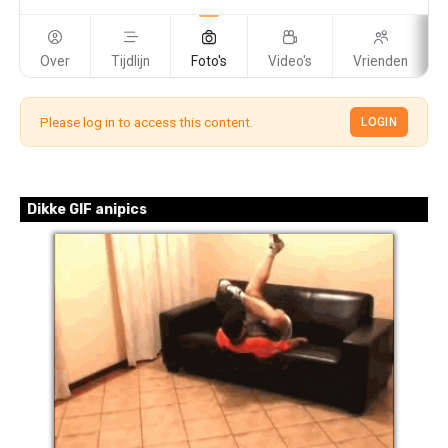
Over
Tijdlijn
Foto's
Video's
Vrienden
Please log in to access this content.
LOGIN
Dikke GIF anipics