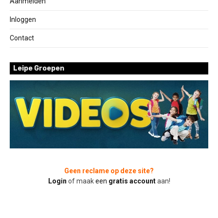
Aanmelden
Inloggen
Contact
Leipe Groepen
Geen reclame op deze site?
Login
of maak
een
gratis account
aan!