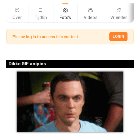
Over
Tijdlijn
Foto's
Video's
Vrienden
Please log in to access this content.
LOGIN
Dikke GIF anipics